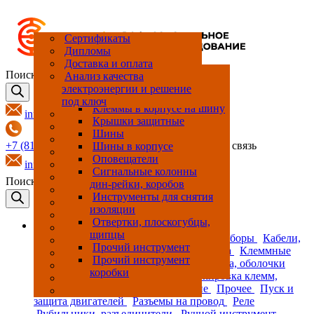
Принт-центр
Cертификаты
Производство и сборка
Дипломы
НКУ
Доставка и оплата
Подкатегорий нет
Автоматические
Анализатор электрической
Кабельная сборка с
Измерительные клеммные
Вентиляторы
Аксессуары для корпусов
Маркировка клемм
Маркировка клемм
Светильники
Автоматы защиты
Разъемы для зарядки
Аксессуары для колодок
Модульные рубильники
Аксессуары, запчасти для
Коммутаторы управляемые
Диодные модули
Держатели
Кнопки
Адаптеры на шину
Выключатели
Поиск товаров
Анализ качества
выключатели силовые
сети
разъемом
блоки
двигателя
автомобилей
реле
инструментов
и неуправляемые
предохранителей
Гигростаты
Дин-рейка
Маркировка оборудования
Маркировка оборудования
Разъединители
ИБП
Кнопочные посты
Держатели шин
Рамки для дома
электроэнергии и решение
Выключатели
Счетчики электроэнергии
Кабельные стяжки
Клеммные блоки
Кондиционеры
Зажимы для экрана кабеля
Маркировка провода
Маркировка провода
Контакторы
Разъемы для тяжелых
Интерфейсное реле в сборе
Рубильники в корпусе
Инструменты для обрезки
Модули ввода-вывода
Источники питания
Модульные держатели
Контакты
Изоляторы шин
Розетки
под ключ
дифференциального тока
условий эксплуатации
провода
предохранителя
Трансформаторы
Наконечники кабельные и
Клеммы барьерные
Нагреватели
Кабельные вводы
Оборудования для
Оборудования для
Преобразователи плавного
Интерфейсное реле в сборе
Рубильники/выключатели
Модули ввода/вывода
Преобразователи
Контакты, колодка для
Клеммы в корпусе на шину
info@elpro.ru
(УЗО)
измерительные
обжимные соединители
маркировки
маркировки
пуска
нагрузки
контактов
Клеммы на дин-рейку
Термостаты
Корпуса для
Разъемы круглые
Интерфейсные реле
Инструменты для
ПЛК (Программируемый
Предохранители
Крышки защитные
приборостроения
опрессовки провода
логический контроллер)
Модульные автоматические
Клеммы на печатную плату
Преобразователи частоты
Разъемы пластиковые
Колодки для реле
Разъединители с
Кулачковые переключатели
Шины
+7 (812) 317-69-07
+7 (495) 308-78-70
обратная связь
выключатели
предохранителями
Клеммы на шину
Корпуса навесные
Реле тепловой защиты
Промежуточные реле
Инструменты для резки
Преобразователи сигнала
Лампы
Шины в корпусе
дин-рейки
Модульные
Клеммы прочие
Корпуса напольные
Устройства плавного пуска,
Промежуточные реле
Промышленный Ethernet
Оповещатели
info@elpro.ru
дифференциальные
софтстартеры
Клеммы
Модульные розетки
Промежуточные реле в
Инструменты для резки
Роутеры
Сигнальные колонны
Поиск товаров
автоматические
электромонтажные
сборе
дин-рейки, коробов
Перфорированные короба
выключатели
Панельные проходные
Пульты управления
Промежуточные реле в
Инструменты для снятия
клеммы
сборе
изоляции
Пульты управления, корпус
в сборе
Реле времени
Отвертки, плоскогубцы,
Каталог
щипцы
Рамы для металлических
Реле контроля
Аппараты защиты
Измерительные приборы
Кабели,
корпусов
Твердотельные реле в сборе
Прочий инструмент
провода, изделия для прокладки провода
Клеммные
Распределительные
Цоколя
Прочий инструмент
соединения
Контроль климата
Корпуса, оболочки
коробки
Маркировка клемм, провода
Маркировка клемм,
провода, оборудования
Освещение
Прочее
Пуск и
защита двигателей
Разъемы на провод
Реле
Рубильники, разъединители
Ручной инструмент